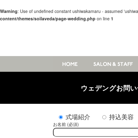
Warning
: Use of undefined constant ushiwakamaru - assumed 'ushiwakam
content/themes/soilaveda/page-wedding.php
on line
1
ウェデングお問い
式場紹介
持込美容
お名前 (必須)