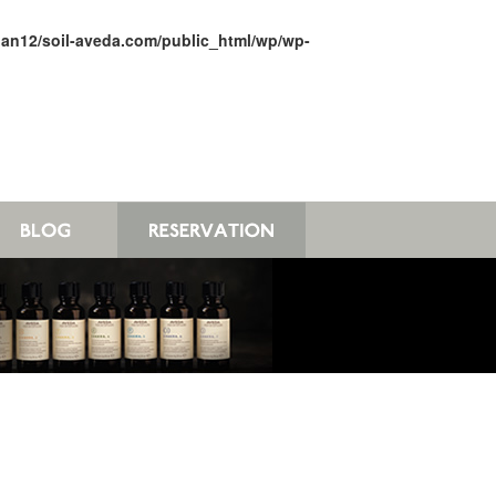
jan12/soil-aveda.com/public_html/wp/wp-