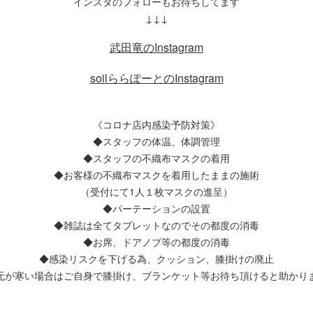
インスタのフォローもお待ちしてます
↓↓↓
武田竜のInstagram
soilららぽーとのInstagram
《コロナ店内感染予防対策》
◆スタッフの体温、体調管理
◆スタッフの不織布マスクの着用
◆お客様の不織布マスクを着用したままの施術
（受付にて1人１枚マスクの進呈）
◆パーテーションの設置
◆雑誌は全てタブレットなのでその都度の消毒
◆お席、ドアノブ等の都度の消毒
◆感染リスクを下げる為、クッション、膝掛けの廃止
元が寒い場合はご自身で膝掛け、ブランケット等お待ち頂けると助かり