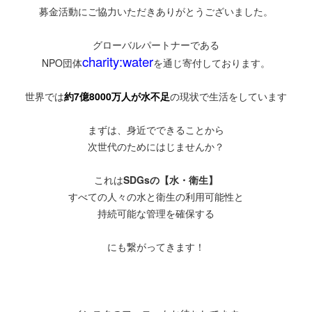
募金活動にご協力いただきありがとうございました。
グローバルパートナーである
charity:water
NPO団体
を通じ寄付しております。
世界では
約7億8000万人が水不足
の現状で生活をしています
まずは、身近でできることから
次世代のためにはじませんか？
これは
SDGsの【水・衛生】
すべての人々の水と衛生の利用可能性と
持続可能な管理を確保する
にも繋がってきます！