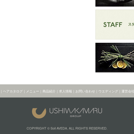
｜
ヘアカタログ
｜
メニュー
｜
商品紹介
｜
求人情報
｜
お問い合わせ
｜
ウエディング
｜
運営会
COPYRIGHT © Soil AVEDA. ALL RIGHTS RESERVED.