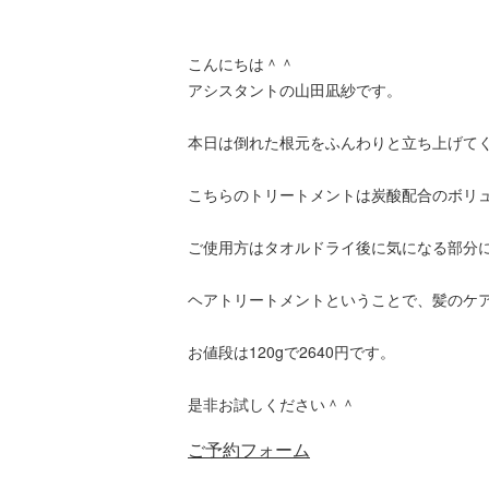
こんにちは＾＾
アシスタントの山田凪紗です。
本日は倒れた根元をふんわりと立ち上げてく
こちらのトリートメントは炭酸配合のボリ
ご使用方はタオルドライ後に気になる部分
ヘアトリートメントということで、髪のケ
お値段は120gで2640円です。
是非お試しください＾＾
ご予約フォーム