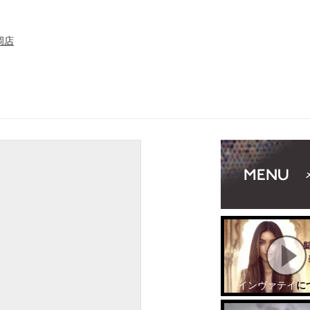
岡店
インヴァテイ
に