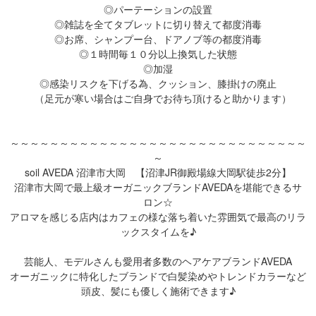
◎パーテーションの設置
◎雑誌を全てタブレットに切り替えて都度消毒
◎お席、シャンプー台、ドアノブ等の都度消毒
◎１時間毎１０分以上換気した状態
◎加湿
◎感染リスクを下げる為、クッション、膝掛けの廃止
（足元が寒い場合はご自身でお待ち頂けると助かります）
～～～～～～～～～～～～～～～～～～～～～～～～～～～～～～
～
soil AVEDA 沼津市大岡 【沼津JR御殿場線大岡駅徒歩2分】
沼津市大岡で最上級オーガニックブランドAVEDAを堪能できるサ
ロン☆
アロマを感じる店内はカフェの様な落ち着いた雰囲気で最高のリラ
ックスタイムを♪
芸能人、モデルさんも愛用者多数のヘアケアブランドAVEDA
オーガニックに特化したブランドで白髪染めやトレンドカラーなど
頭皮、髪にも優しく施術できます♪