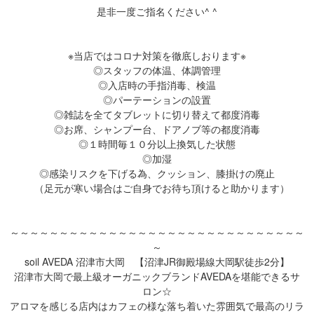
是非一度ご指名ください^ ^
※当店ではコロナ対策を徹底しおります※
◎スタッフの体温、体調管理
◎入店時の手指消毒、検温
◎パーテーションの設置
◎雑誌を全てタブレットに切り替えて都度消毒
◎お席、シャンプー台、ドアノブ等の都度消毒
◎１時間毎１０分以上換気した状態
◎加湿
◎感染リスクを下げる為、クッション、膝掛けの廃止
（足元が寒い場合はご自身でお待ち頂けると助かります）
～～～～～～～～～～～～～～～～～～～～～～～～～～～～～～
～
soil AVEDA 沼津市大岡 【沼津JR御殿場線大岡駅徒歩2分】
沼津市大岡で最上級オーガニックブランドAVEDAを堪能できるサ
ロン☆
アロマを感じる店内はカフェの様な落ち着いた雰囲気で最高のリラ