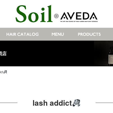
岡店
ict
lash addict