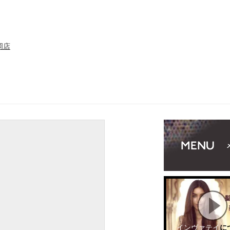
岡店
インヴァテイ
に