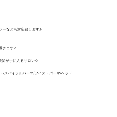
☆
ラーなども対応致します♪
導きます♪
美髪が手に入るサロン☆
ット/スパイラルパーマ/ツイストパーマ/ヘッド