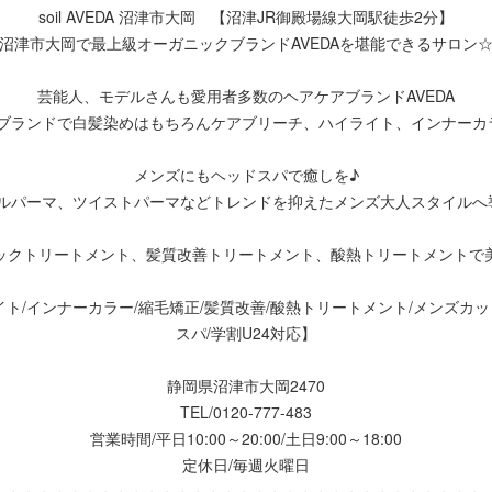
soil AVEDA 沼津市大岡 【沼津JR御殿場線大岡駅徒歩2分】
沼津市大岡で最上級オーガニックブランドAVEDAを堪能できるサロン
芸能人、モデルさんも愛用者多数のヘアケアブランドAVEDA
ブランドで白髪染めはもちろんケアブリーチ、ハイライト、インナーカ
メンズにもヘッドスパで癒しを♪
ルパーマ、ツイストパーマなどトレンドを抑えたメンズ大人スタイルへ
ックトリートメント、髪質改善トリートメント、酸熱トリートメントで
イト/インナーカラー/縮毛矯正/髪質改善/酸熱トリートメント/メンズカ
スパ/学割U24対応】
静岡県沼津市大岡2470
TEL/0120-777-483
営業時間/平日10:00～20:00/土日9:00～18:00
定休日/毎週火曜日
～～～～～～～～～～～～～～～～～～～～～～～～～～～～～～～