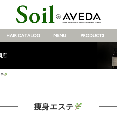
岡店
ステ
痩身エステ