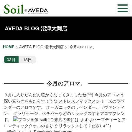
AVEDA BLOG 沼津大岡店
HOME
>
AVEDA BLOG 沼津大岡店
> 今月のアロマ。
03月
18日
今月のアロマ。
３月に入りだんだん暖かくなってきましたね(^^)
今月のアロマは
深い安らぎをもたらすような
ストレスフィックスシリーズのラベ
ンダーのアロマです。
オーガニックのラベンダー、ラヴァンディ
ン、
クラリセージ、ベチバーなどのリラックスするアロマブレン
ド。
soilにご来店の際には
まずはハーブティーとア
ロマティックタオルの香りで
リラックスしてください(^^)
ご予約フォーム
Facebook
Instagram