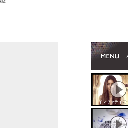
岡店
インヴァテイ
に