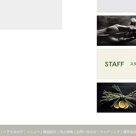
｜
ヘアカタログ
｜
メニュー
｜
商品紹介
｜
求人情報
｜
お問い合わせ
｜
ウエディング
｜
運営会