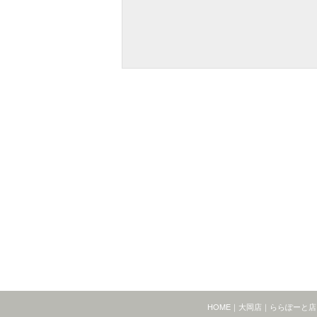
HOME
｜
大岡店
｜
ららぽーと店