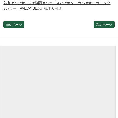
若丸 #ヘアサロン#静岡 #ヘッドスパ #ボタニカル #オーガニック
,
#カラー
|
AVEDA BLOG 沼津大岡店
前のページ
次のページ