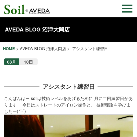
AVEDA BLOG 沼津大岡店
HOME
>
AVEDA BLOG 沼津大岡店
> アシスタント練習日
08月
10日
アシスタント練習日
こんばんはー soilは技術レベルをあげるために 月に二回練習日があ
ります！ 今日はストレートのアイロン操作と、 技術理論を学びま
したー(*´-`)