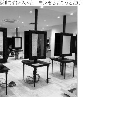
謝です(＞人＜;) 中身をちょこっとだけ