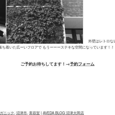
外壁はレトロなレ
と落ち着いた広ーいフロアで もうーーーステキな空間になっています！
ご予約お待ちしてます！→
予約フォーム
ガニック
,
沼津市
,
美容室
|
AVEDA BLOG 沼津大岡店